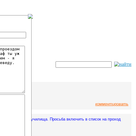
гостевой!
комментировать
ения территории училища. Просьба включить в список на проход
й С.А.