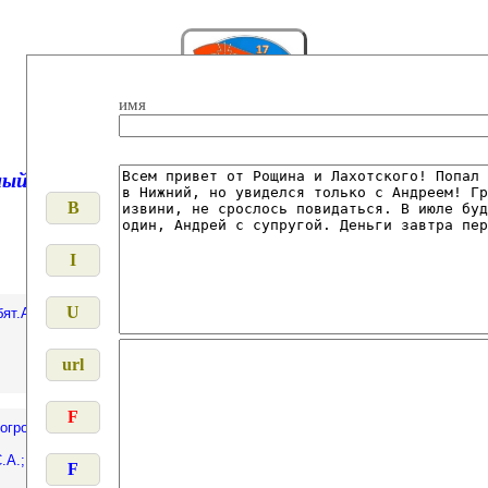
имя
й посетитель, 17 курс приветствует Вас в своей 
ят.Андрея Малышева сто лет не видел!
ь огромное желание примкнуть к мероприятию в части касающейся посещ
.А.; Каньшин С.А.; Утешев Р.А.; Некрасов А.Е.; Малышев А.В.; Рубашны