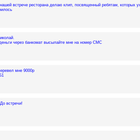
 нашей встрече ресторана делаю клип, посвященный ребятам, которых у
анилось
иколай.
деньги через банкомат высылайте мне на номер СМС
перевел мне 9000р
51
 До встречи!