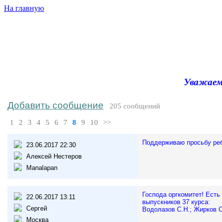
На главную
Уважаемы
Добавить сообщение
205 сообщений
1
2
3
4
5
6
7
8
9
10
>>
Поддерживаю просьбу реб
23.06.2017 22:30
Алексей Нестеров
Manalapan
Господа оргкомитет! Ест
22.06.2017 13:11
выпускников 37 курса:
Сергей
Водолазов С.Н.; Жирков С
Москва